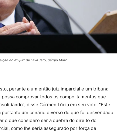
ição do ex-juiz da Lava Jato, Sérgio Moro
to, perante a um então juiz imparcial e um tribunal
ele possa comprovar todos os comportamentos que
solidando”, disse Cármen Lúcia em seu voto. “Este
á portanto um cenário diverso do que foi desvendado
r o que considero ser a quebra do direito do
cial, como lhe seria assegurado por força de