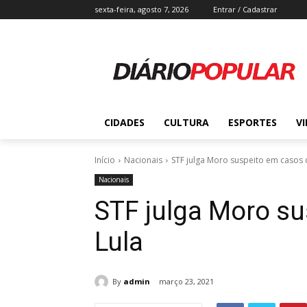
sexta-feira, agosto 7, 2026
Entrar / Cadastrar
CIDADES
CULTURA
ESPORTES
V
Início
Nacionais
STF julga Moro suspeito em casos 
Nacionais
STF julga Moro s
Lula
By
admin
março 23, 2021