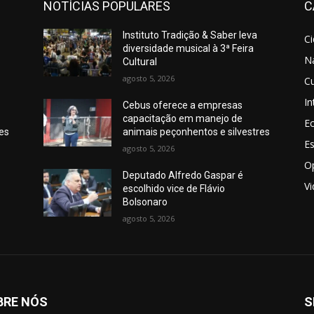
NOTÍCIAS POPULARES
C
Instituto Tradição & Saber leva
C
diversidade musical à 3ª Feira
N
Cultural
agosto 5, 2026
Cu
In
Cebus oferece a empresas
capacitação em manejo de
E
res
animais peçonhentos e silvestres
E
agosto 5, 2026
O
Deputado Alfredo Gaspar é
V
escolhido vice de Flávio
Bolsonaro
agosto 5, 2026
BRE NÓS
S