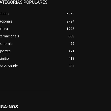
ATEGORIAS POPULARES
idades
6252
acionais
2724
ltura
1793
ternacionais
668
conomia
499
sportes
471
pinião
418
ida & Saúde
284
IGA-NOS