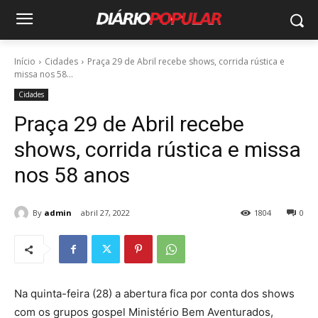
Início
Cidades
Praça 29 de Abril recebe shows, corrida rústica e
missa nos 58...
Cidades
Praça 29 de Abril recebe
shows, corrida rústica e missa
nos 58 anos
By
admin
abril 27, 2022
1804
0
Na quinta-feira (28) a abertura fica por conta dos shows
com os grupos gospel Ministério Bem Aventurados,