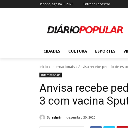
sábado, agosto 8, 2026
Entrar / Cadastrar
CIDADES
CULTURA
ESPORTES
V
Início
Internacionais
Anvisa recebe pedido de estud
Internacionais
Anvisa recebe ped
3 com vacina Sput
By
admin
dezembro 30, 2020