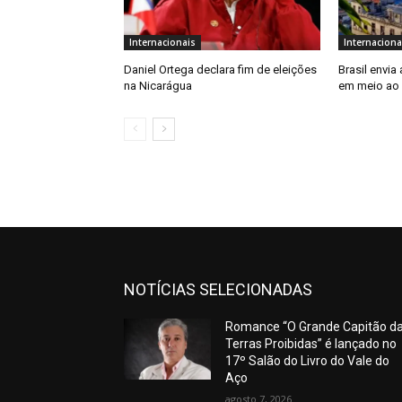
Internacionais
Internaciona
Daniel Ortega declara fim de eleições
Brasil envia
na Nicarágua
em meio ao
NOTÍCIAS SELECIONADAS
Romance “O Grande Capitão d
Terras Proibidas” é lançado no
17º Salão do Livro do Vale do
Aço
agosto 7, 2026