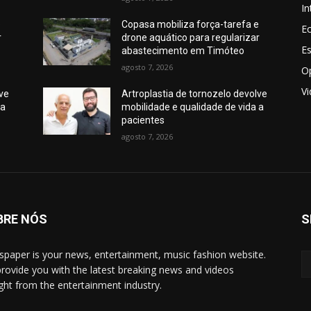
In
e
Copasa mobiliza força-tarefa e
E
r
drone aquático para regularizar
E
abastecimento em Timóteo
agosto 7, 2026
O
V
lve
Artroplastia de tornozelo devolve
 a
mobilidade e qualidade de vida a
pacientes
agosto 7, 2026
BRE NÓS
S
paper is your news, entertainment, music fashion website.
rovide you with the latest breaking news and videos
ight from the entertainment industry.