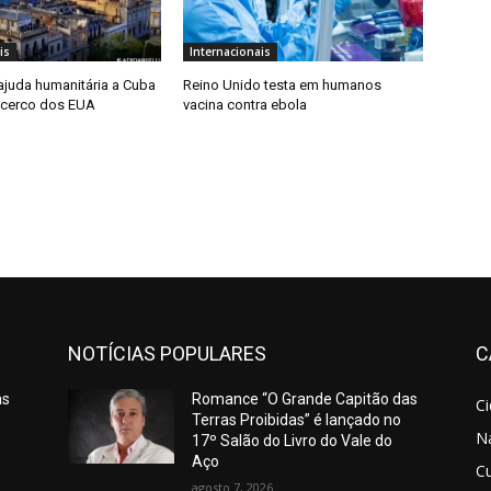
is
Internacionais
 ajuda humanitária a Cuba
Reino Unido testa em humanos
 cerco dos EUA
vacina contra ebola
NOTÍCIAS POPULARES
C
as
Romance “O Grande Capitão das
C
Terras Proibidas” é lançado no
N
17º Salão do Livro do Vale do
Aço
Cu
agosto 7, 2026