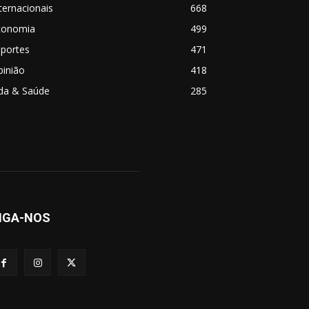
ternacionais
668
conomia
499
sportes
471
pinião
418
ida & Saúde
285
IGA-NOS