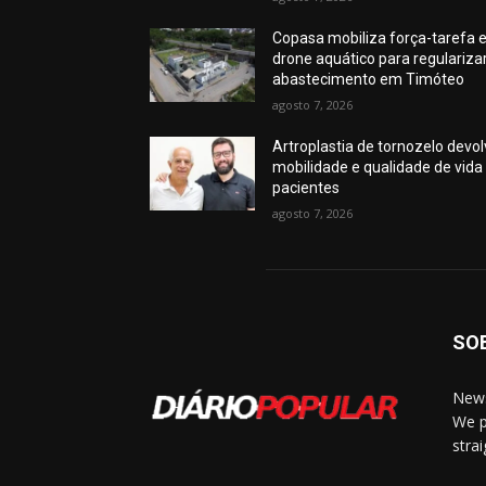
Copasa mobiliza força-tarefa 
drone aquático para regulariza
abastecimento em Timóteo
agosto 7, 2026
Artroplastia de tornozelo devo
mobilidade e qualidade de vida
pacientes
agosto 7, 2026
SO
News
We p
stra