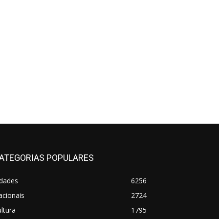
ATEGORIAS POPULARES
idades
6256
acionais
2724
ltura
1795