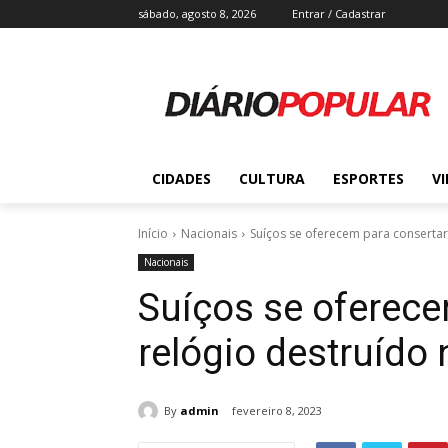
sábado, agosto 8, 2026
Entrar / Cadastrar
CIDADES
CULTURA
ESPORTES
V
Início
Nacionais
Suíços se oferecem para consertar
Nacionais
Suíços se oferece
relógio destruído 
By
admin
fevereiro 8, 2023