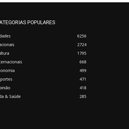
ATEGORIAS POPULARES
idades
6256
acionais
2724
ltura
1795
ternacionais
668
conomia
499
sportes
471
pinião
418
ida & Saúde
285