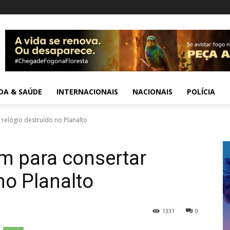
IDA & SAÚDE
INTERNACIONAIS
NACIONAIS
POLÍCIA
 relógio destruído no Planalto
m para consertar
no Planalto
1331
0