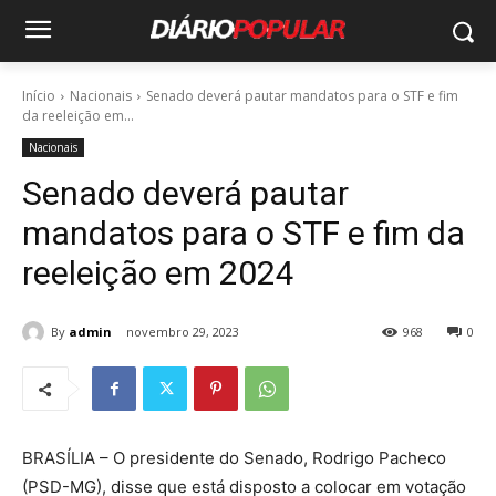
Início
Nacionais
Senado deverá pautar mandatos para o STF e fim
da reeleição em...
Nacionais
Senado deverá pautar
mandatos para o STF e fim da
reeleição em 2024
By
admin
novembro 29, 2023
968
0
BRASÍLIA – O presidente do Senado, Rodrigo Pacheco
(PSD-MG), disse que está disposto a colocar em votação