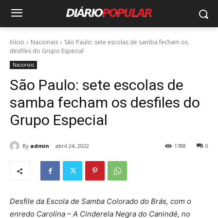
Início
Nacionais
São Paulo: sete escolas de samba fecham os
desfiles do Grupo Especial
Nacionais
São Paulo: sete escolas de
samba fecham os desfiles do
Grupo Especial
By
admin
abril 24, 2022
1788
0
Desfile da Escola de Samba Colorado do Brás, com o
enredo Carolina – A Cinderela Negra do Canindé, no