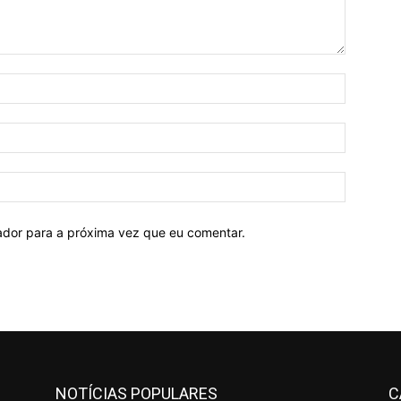
Nome:*
E-
mail:*
Site:
ador para a próxima vez que eu comentar.
NOTÍCIAS POPULARES
C