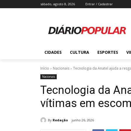
sábado, agosto 8, 2026
Entrar / Cadastrar
CIDADES
CULTURA
ESPORTES
V
Início
Nacionais
Tecnologia da Anatel ajuda a resg
Nacionais
Tecnologia da Ana
vítimas em esco
By
Redação
junho 26, 2026