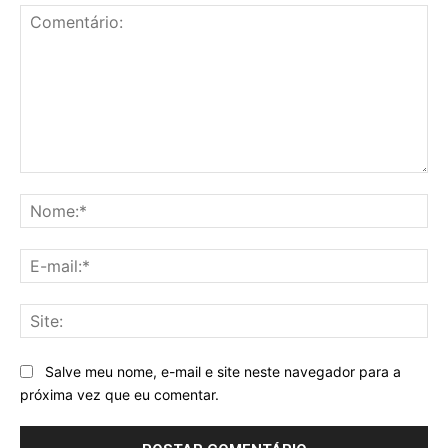
Comentário:
No
E-
mai
Sit
Salve meu nome, e-mail e site neste navegador para a
próxima vez que eu comentar.