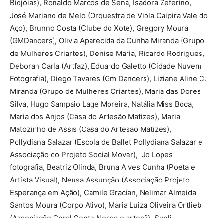
Biojóias), Ronaldo Marcos de Sena, Isadora Zeferino,
José Mariano de Melo (Orquestra de Viola Caipira Vale do
Aço), Brunno Costa (Clube do Xote), Gregory Moura
(GMDancers), Olivia Aparecida da Cunha Miranda (Grupo
de Mulheres Criartes), Denise Maria, Ricardo Rodrigues,
Deborah Carla (Artfaz), Eduardo Galetto (Cidade Nuvem
Fotografia), Diego Tavares (Gm Dancers), Liziane Aline C.
Miranda (Grupo de Mulheres Criartes), Maria das Dores
Silva, Hugo Sampaio Lage Moreira, Natália Miss Boca,
Maria dos Anjos (Casa do Artesão Matizes), Maria
Matozinho de Assis (Casa do Artesão Matizes),
Pollydiana Salazar (Escola de Ballet Pollydiana Salazar e
Associação do Projeto Social Mover), Jo Lopes
fotografia, Beatriz Olinda, Bruna Alves Cunha (Poeta e
Artista Visual), Neusa Assunção (Associação Projeto
Esperança em Ação), Camile Gracian, Nelimar Almeida
Santos Moura (Corpo Ativo), Maria Luiza Oliveira Ortlieb
(Associação Coral Gente Nossa e artesã), Sueli