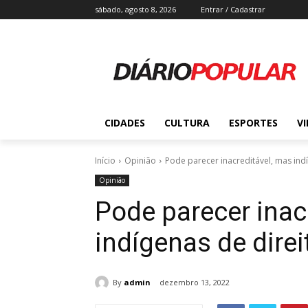
sábado, agosto 8, 2026
Entrar / Cadastrar
CIDADES
CULTURA
ESPORTES
V
Início
Opinião
Pode parecer inacreditável, mas ind
Opinião
Pode parecer inac
indígenas de direi
By
admin
dezembro 13, 2022