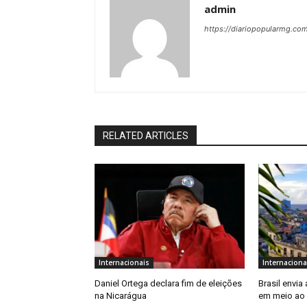
admin
https://diariopopularmg.com
RELATED ARTICLES
Internacionais
Internaciona
Daniel Ortega declara fim de eleições
Brasil envia
na Nicarágua
em meio ao