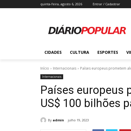
quinta-feira, agosto 6, 2026
Entrar / Cadastrar
CIDADES
CULTURA
ESPORTES
V
Início
Internacionais
Países europeus prometem alca
Internacionais
Países europeus 
US$ 100 bilhões p
By
admin
julho 19, 2023