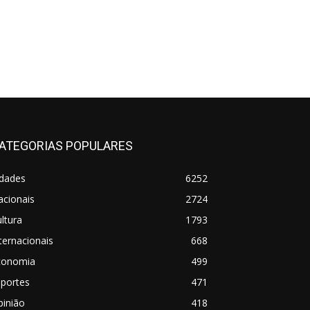
ATEGORIAS POPULARES
idades
6252
acionais
2724
ltura
1793
ternacionais
668
conomia
499
sportes
471
pinião
418