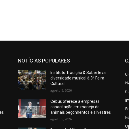
NOTÍCIAS POPULARES
C
Instituto Tradição & Saber leva
C
diversidade musical à 3ª Feira
N
Cultural
agosto 5, 2026
Cu
In
Cebus oferece a empresas
capacitação em manejo de
E
res
animais peçonhentos e silvestres
E
agosto 5, 2026
O