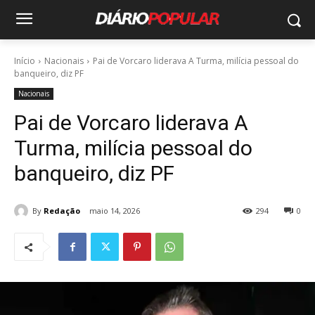
Início
Nacionais
Pai de Vorcaro liderava A Turma, milícia pessoal do
banqueiro, diz PF
Nacionais
Pai de Vorcaro liderava A
Turma, milícia pessoal do
banqueiro, diz PF
By
Redação
maio 14, 2026
294
0