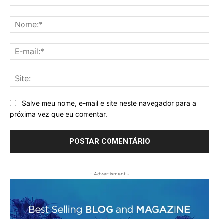
Comentário:
No
E-
mai
Sit
Salve meu nome, e-mail e site neste navegador para a
próxima vez que eu comentar.
- Advertisment -