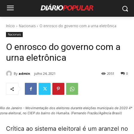
Início
Nacionais
O enrosco do governo com a urna eletrônica
Nacionais
O enrosco do governo com a
urna eletrônica
By
admin
julho 24, 2021
2051
0
Rio de Janeiro - Movimentação dos eleitores durante eleições municipais de 2020 4ª
zona eleitoral, no CIEP do bairro do Humaíta. (Fernando Frazão/Agência Brasil)
Crítica ao sistema eleitoral é um aranzel no