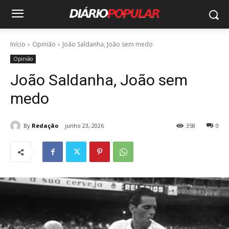
Início
Opinião
João Saldanha, João sem medo
Opinião
João Saldanha, João sem
medo
By
Redação
junho 23, 2026
358
0