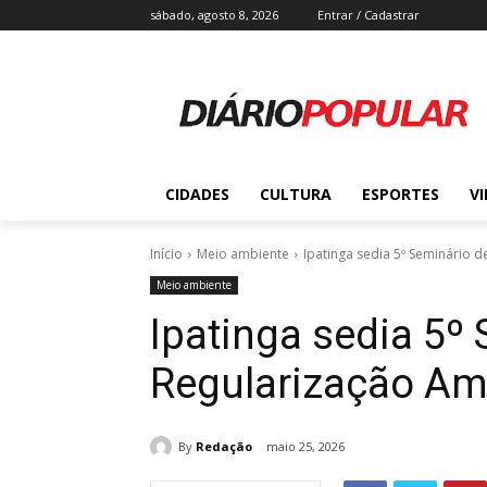
sábado, agosto 8, 2026
Entrar / Cadastrar
CIDADES
CULTURA
ESPORTES
V
Início
Meio ambiente
Ipatinga sedia 5º Seminário 
Meio ambiente
Ipatinga sedia 5º
Regularização Am
By
Redação
maio 25, 2026