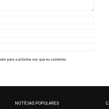
Nome:*
E-
mail:*
Site:
ador para a próxima vez que eu comentar.
NOTÍCIAS POPULARES
C