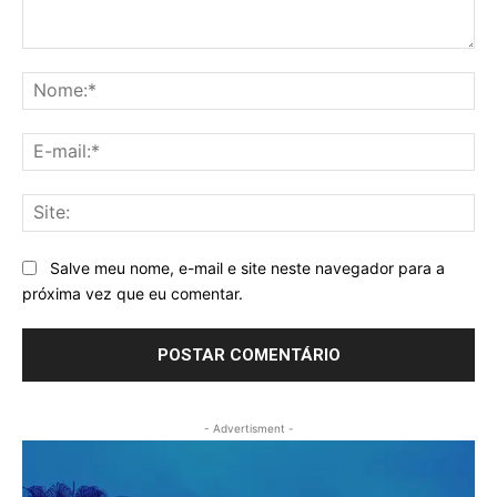
Comentário:
No
E-
mai
Sit
Salve meu nome, e-mail e site neste navegador para a
próxima vez que eu comentar.
- Advertisment -