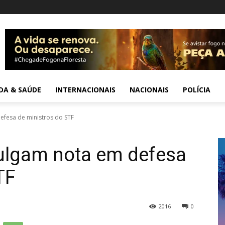
IDA & SAÚDE
INTERNACIONAIS
NACIONAIS
POLÍCIA
fesa de ministros do STF
ulgam nota em defesa
TF
2016
0