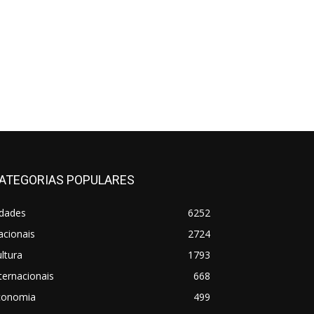
ATEGORIAS POPULARES
idades
6252
acionais
2724
ltura
1793
ternacionais
668
conomia
499