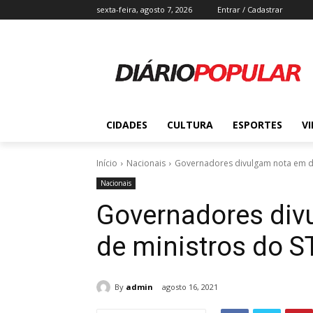
sexta-feira, agosto 7, 2026
Entrar / Cadastrar
CIDADES
CULTURA
ESPORTES
V
Início
Nacionais
Governadores divulgam nota em de
Nacionais
Governadores div
de ministros do S
By
admin
agosto 16, 2021