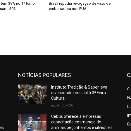
 tem 39% no 1º turno;
Brasil repudia revogação de visto de
onaro, 30%
embaixadora nos EUA
NOTÍCIAS POPULARES
C
Instituto Tradição & Saber leva
C
diversidade musical à 3ª Feira
N
Cultural
agosto 5, 2026
Cu
In
Cebus oferece a empresas
capacitação em manejo de
E
res
animais peçonhentos e silvestres