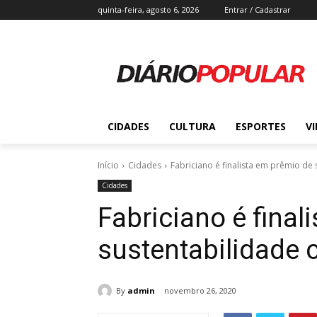
quinta-feira, agosto 6, 2026
Entrar / Cadastrar
CIDADES
CULTURA
ESPORTES
V
Início
Cidades
Fabriciano é finalista em prêmio de
Cidades
Fabriciano é final
sustentabilidade 
By
admin
novembro 26, 2020