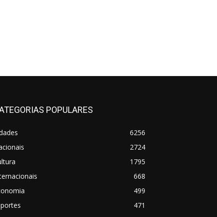
ATEGORIAS POPULARES
idades
6256
acionais
2724
ltura
1795
ternacionais
668
conomia
499
sportes
471