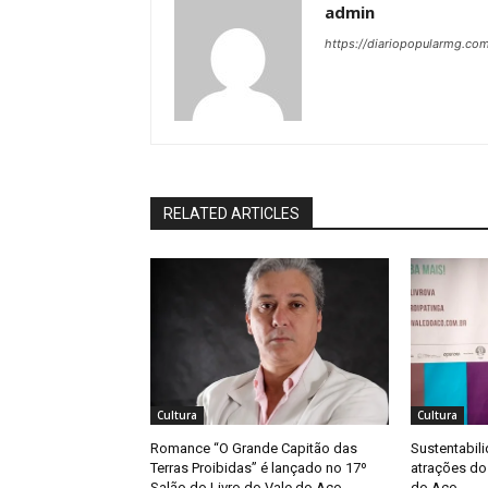
admin
https://diariopopularmg.com
RELATED ARTICLES
Cultura
Cultura
Romance “O Grande Capitão das
Sustentabil
Terras Proibidas” é lançado no 17º
atrações do 
Salão do Livro do Vale do Aço
do Aço