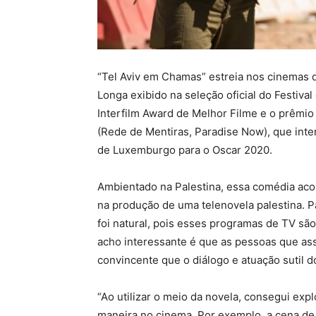
“Tel Aviv em Chamas” estreia nos cinemas d
Longa exibido na seleção oficial do Festiva
Interfilm Award de Melhor Filme e o prêmio
(Rede de Mentiras, Paradise Now), que inter
de Luxemburgo para o Oscar 2020.
Ambientado na Palestina, essa comédia aco
na produção de uma telenovela palestina. Pa
foi natural, pois esses programas de TV sã
acho interessante é que as pessoas que as
convincente que o diálogo e atuação sutil d
“Ao utilizar o meio da novela, consegui exp
maneira no cinema. Por exemplo, a cena de 