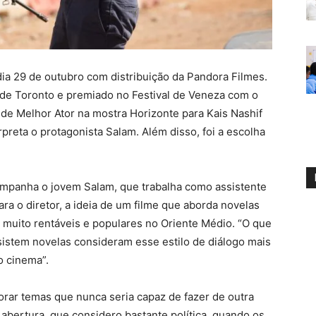
ia 29 de outubro com distribuição da Pandora Filmes.
l de Toronto e premiado no Festival de Veneza com o
 de Melhor Ator na mostra Horizonte para Kais Nashif
preta o protagonista Salam. Além disso, foi a escolha
mpanha o jovem Salam, que trabalha como assistente
ra o diretor, a ideia de um filme que aborda novelas
o muito rentáveis e populares no Oriente Médio. “O que
sistem novelas consideram esse estilo de diálogo mais
o cinema”.
lorar temas que nunca seria capaz de fazer de outra
abertura, que considero bastante política, quando os