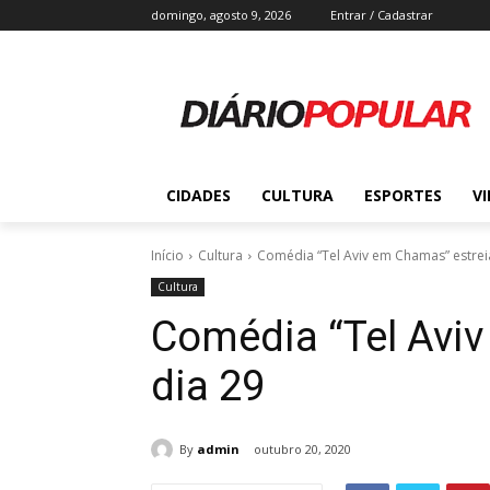
domingo, agosto 9, 2026
Entrar / Cadastrar
CIDADES
CULTURA
ESPORTES
V
Início
Cultura
Comédia “Tel Aviv em Chamas” estrei
Cultura
Comédia “Tel Avi
dia 29
By
admin
outubro 20, 2020