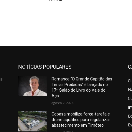
NOTÍCIAS POPULARES
C
as
Romance “O Grande Capitão das
C
Terras Proibidas” é lançado no
N
17º Salão do Livro do Vale do
Aço
Cu
agosto 7, 2026
In
e
Copasa mobiliza força-tarefa e
E
r
drone aquático para regularizar
E
abastecimento em Timóteo