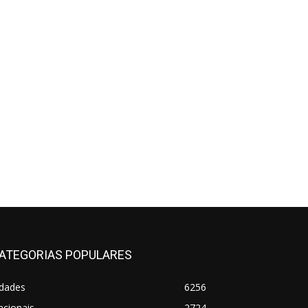
ATEGORIAS POPULARES
idades
6256
acionais
2724