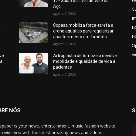
17º Salão do Livro do Vale do
Aço
Cu
agosto 7, 2026
In
e
Copasa mobiliza força-tarefa e
E
r
drone aquático para regularizar
E
abastecimento em Timóteo
agosto 7, 2026
O
V
lve
Artroplastia de tornozelo devolve
 a
mobilidade e qualidade de vida a
pacientes
agosto 7, 2026
BRE NÓS
S
paper is your news, entertainment, music fashion website.
rovide you with the latest breaking news and videos