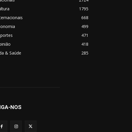
ltura
1795
ternacionais
668
conomia
499
sportes
471
pinião
418
ida & Saúde
285
IGA-NOS