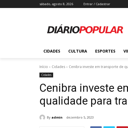
sábado, agosto 8, 2026
Entrar / Cadastrar
CIDADES
CULTURA
ESPORTES
V
Início
Cidades
Cenibra investe em transporte de q
Cidades
Cenibra investe e
qualidade para tr
By
admin
dezembro 5, 2023