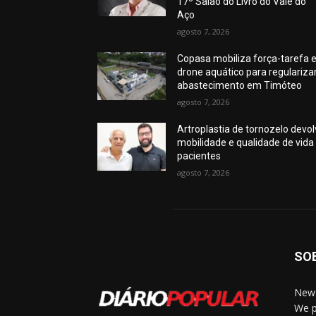
17º Salão do Livro do Vale do
Aço
agosto 7, 2026
Copasa mobiliza força-tarefa 
drone aquático para regulariza
abastecimento em Timóteo
agosto 7, 2026
Artroplastia de tornozelo devo
mobilidade e qualidade de vida
pacientes
agosto 7, 2026
SO
News
We p