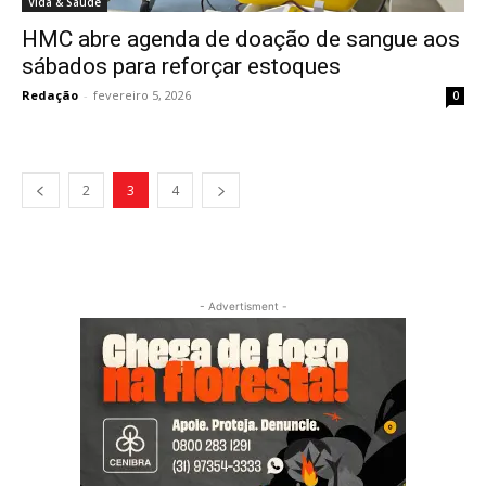
Vida & Saúde
HMC abre agenda de doação de sangue aos
sábados para reforçar estoques
Redação
-
fevereiro 5, 2026
0
2
3
4
- Advertisment -