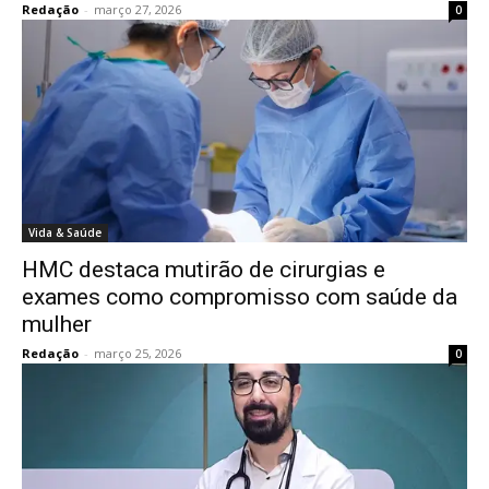
Redação
-
março 27, 2026
0
Vida & Saúde
HMC destaca mutirão de cirurgias e
exames como compromisso com saúde da
mulher
Redação
-
março 25, 2026
0