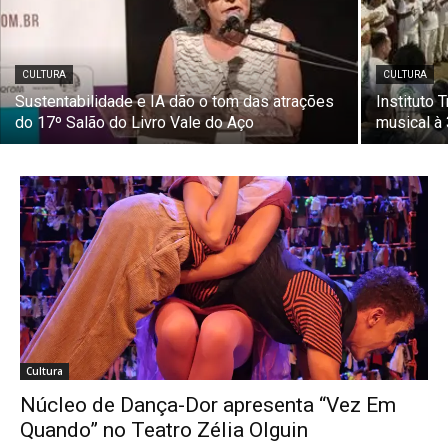
CULTURA
CULTURA
Sustentabilidade e IA dão o tom das atrações
Instituto 
do 17º Salão do Livro Vale do Aço
musical à 
Cultura
Núcleo de Dança-Dor apresenta “Vez Em
Quando” no Teatro Zélia Olguin