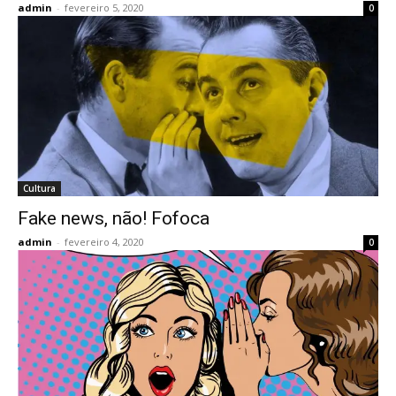
admin
-
fevereiro 5, 2020
0
Cultura
Fake news, não! Fofoca
admin
-
fevereiro 4, 2020
0