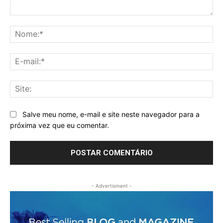
Comentário:
No
E-
mai
Sit
Salve meu nome, e-mail e site neste navegador para a
próxima vez que eu comentar.
- Advertisment -