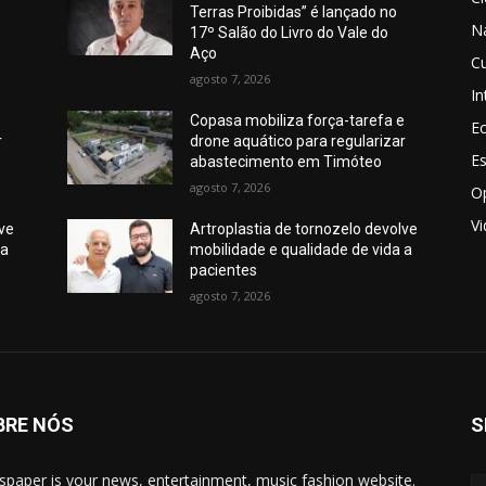
Terras Proibidas” é lançado no
N
17º Salão do Livro do Vale do
Aço
Cu
agosto 7, 2026
In
e
Copasa mobiliza força-tarefa e
E
r
drone aquático para regularizar
E
abastecimento em Timóteo
agosto 7, 2026
O
V
lve
Artroplastia de tornozelo devolve
 a
mobilidade e qualidade de vida a
pacientes
agosto 7, 2026
BRE NÓS
S
paper is your news, entertainment, music fashion website.