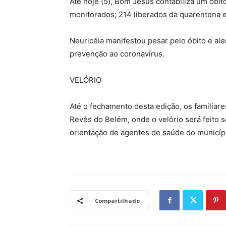
Até hoje (5), Bom Jesus contabiliza um óbit
monitorados; 214 liberados da quarentena 
Neuricéia manifestou pesar pelo óbito e al
prevenção ao coronavírus.
VELÓRIO
Até o fechamento desta edição, os familiar
Revés do Belém, onde o velório será feito 
orientação de agentes de saúde do municíp
Compartilhado