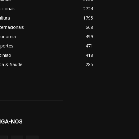
acionais
2724
ltura
1795
ternacionais
668
conomia
499
sportes
471
pinião
418
ida & Saúde
285
IGA-NOS