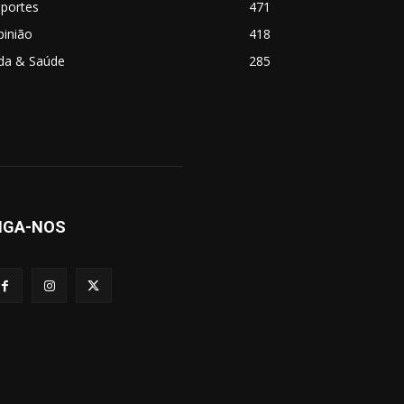
sportes
471
pinião
418
ida & Saúde
285
IGA-NOS