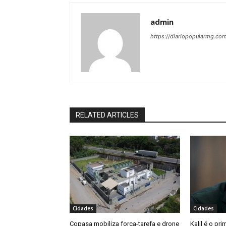
admin
https://diariopopularmg.com
RELATED ARTICLES
Cidades
Cidades
Copasa mobiliza força-tarefa e drone
Kalil é o pri