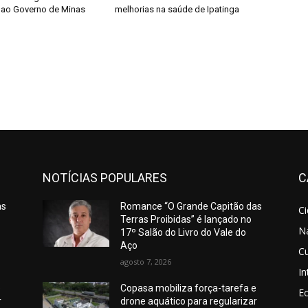
 ao Governo de Minas
melhorias na saúde de Ipatinga
NOTÍCIAS POPULARES
C
as
Romance “O Grande Capitão das
C
Terras Proibidas” é lançado no
N
17º Salão do Livro do Vale do
Aço
Cu
agosto 7, 2026
In
e
Copasa mobiliza força-tarefa e
E
r
drone aquático para regularizar