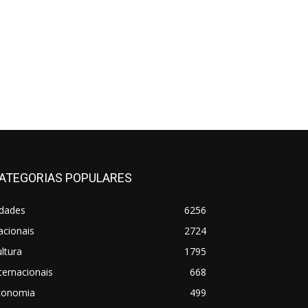
ATEGORIAS POPULARES
idades
6256
acionais
2724
ltura
1795
ternacionais
668
conomia
499