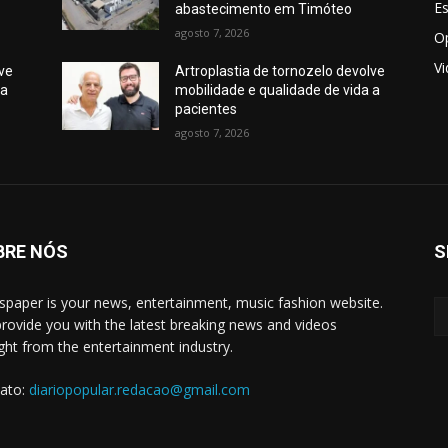
E
abastecimento em Timóteo
agosto 7, 2026
O
V
lve
Artroplastia de tornozelo devolve
 a
mobilidade e qualidade de vida a
pacientes
agosto 7, 2026
BRE NÓS
S
paper is your news, entertainment, music fashion website.
rovide you with the latest breaking news and videos
ight from the entertainment industry.
ato:
diariopopular.redacao@gmail.com