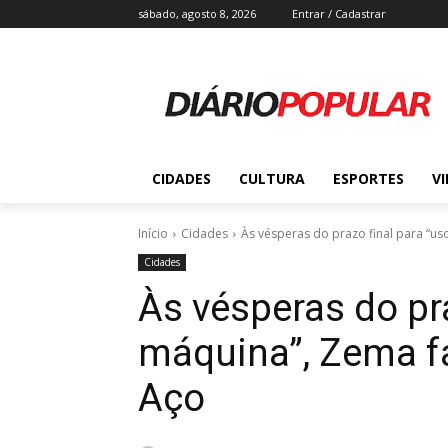
sábado, agosto 8, 2026
Entrar / Cadastrar
CIDADES
CULTURA
ESPORTES
V
Início
Cidades
Às vésperas do prazo final para “uso
Cidades
Às vésperas do pra
máquina”, Zema fa
Aço