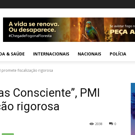
IDA & SAÚDE
INTERNACIONAIS
NACIONAIS
POLÍCIA
I promete fiscalização rigorosa
as Consciente”, PMI
ção rigorosa
2038
0