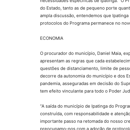
necessidades específicas de Ipatinga. “O Pr
do Estado, tanto as de pequeno porte quan
ampla discussão, entendemos que Ipatinga 
protocolos do Programa permanece no novo 
ECONOMIA
O procurador do município, Daniel Maia, exp
apresentam as regras que cada estabeleci
questões de distanciamento, limite de pesso
decorre da autonomia do município e dos E
pandemia, asseguradas em decisão do Suprem
tem efeito vinculante para todo o Poder Judi
“A saída do município de Ipatinga do Prog
construída, com responsabilidade e atenção
importante passo na retomada do nosso cr
preocupamo-nos com a adoção de protocolos