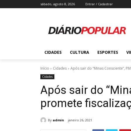
sábado, agosto 8, 2026
Entrar / Cadastrar
CIDADES
CULTURA
ESPORTES
V
Início
Cidades
Após sair do “Minas Consciente”, PM
Cidades
Após sair do “Min
promete fiscaliza
By
admin
janeiro 26, 2021