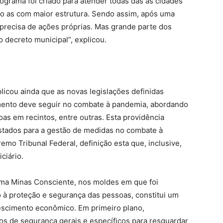
ograma foi criado para atender todas das as cidades
to as com maior estrutura. Sendo assim, após uma
precisa de ações próprias. Mas grande parte dos
decreto municipal”, explicou.
licou ainda que as novas legislações definidas
mento deve seguir no combate à pandemia, abordando
as em recintos, entre outras. Esta providência
stados para a gestão de medidas no combate à
o Tribunal Federal, definição esta que, inclusive,
ciário.
rama Minas Consciente, nos moldes em que foi
 à proteção e segurança das pessoas, constitui um
escimento econômico. Em primeiro plano,
 de segurança gerais e específicos para resguardar