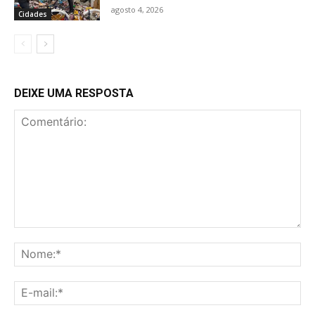
agosto 4, 2026
Cidades
DEIXE UMA RESPOSTA
Comentário:
No
E-
mai