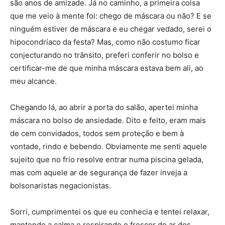
são anos de amizade. Já no caminho, a primeira coisa
que me veio à mente foi: chego de máscara ou não? E se
ninguém estiver de máscara e eu chegar vedado, serei o
hipocondríaco da festa? Mas, como não costumo ficar
conjecturando no trânsito, preferi conferir no bolso e
certificar-me de que minha máscara estava bem ali, ao
meu alcance.
Chegando lá, ao abrir a porta do salão, apertei minha
máscara no bolso de ansiedade. Dito e feito, eram mais
de cem convidados, todos sem proteção e bem à
vontade, rindo e bebendo. Obviamente me senti aquele
sujeito que no frio resolve entrar numa piscina gelada,
mas com aquele ar de segurança de fazer inveja a
bolsonaristas negacionistas.
Sorri, cumprimentei os que eu conhecia e tentei relaxar,
mantendo a calma e respirando o frescor do ar dos