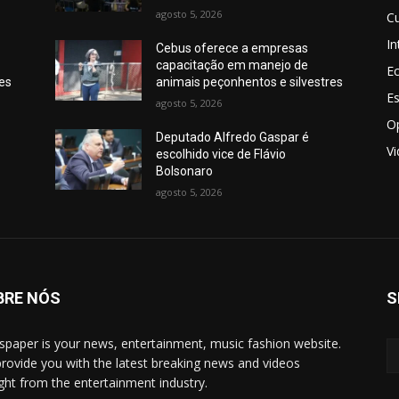
agosto 5, 2026
Cu
In
Cebus oferece a empresas
capacitação em manejo de
E
res
animais peçonhentos e silvestres
E
agosto 5, 2026
O
Deputado Alfredo Gaspar é
V
escolhido vice de Flávio
Bolsonaro
agosto 5, 2026
BRE NÓS
S
paper is your news, entertainment, music fashion website.
rovide you with the latest breaking news and videos
ight from the entertainment industry.