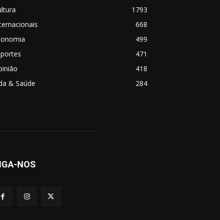
ltura
1793
ternacionais
668
conomia
499
sportes
471
pinião
418
ida & Saúde
284
IGA-NOS