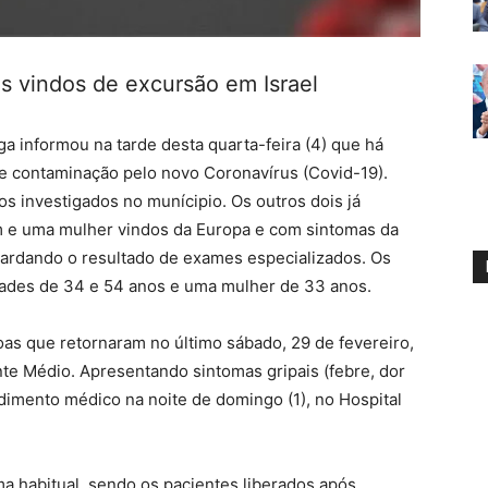
es vindos de excursão em Israel
a informou na tarde desta quarta-feira (4) que há
de contaminação pelo novo Coronavírus (Covid-19).
s investigados no munícipio. Os outros dois já
m e uma mulher vindos da Europa e com sintomas da
ardando o resultado de exames especializados. Os
dades de 34 e 54 anos e uma mulher de 33 anos.
as que retornaram no último sábado, 29 de fevereiro,
nte Médio. Apresentando sintomas gripais (febre, dor
ndimento médico na noite de domingo (1), no Hospital
a habitual, sendo os pacientes liberados após