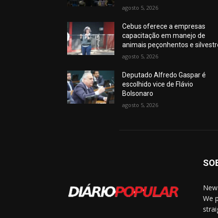
agosto 5, 2026
Cebus oferece a empresas
capacitação em manejo de
animais peçonhentos e silvest
agosto 5, 2026
Deputado Alfredo Gaspar é
escolhido vice de Flávio
Bolsonaro
agosto 5, 2026
SO
News
We p
stra