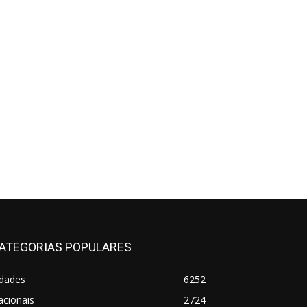
ATEGORIAS POPULARES
idades
6252
acionais
2724