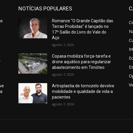
NOTÍCIAS POPULARES
C
as
Romance “O Grande Capitão das
C
Terras Proibidas” é lançado no
N
17º Salão do Livro do Vale do
Aço
Cu
agosto 7, 2026
In
e
Copasa mobiliza força-tarefa e
E
r
drone aquático para regularizar
E
abastecimento em Timóteo
agosto 7, 2026
O
V
lve
Artroplastia de tornozelo devolve
 a
mobilidade e qualidade de vida a
pacientes
agosto 7, 2026