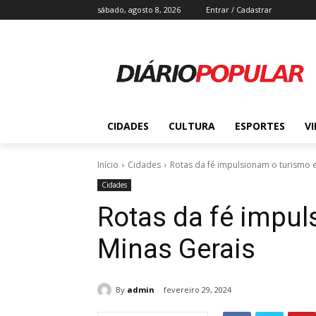
sábado, agosto 8, 2026
Entrar / Cadastrar
CIDADES
CULTURA
ESPORTES
V
Início
Cidades
Rotas da fé impulsionam o turismo 
Cidades
Rotas da fé impu
Minas Gerais
By
admin
fevereiro 29, 2024