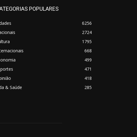
ATEGORIAS POPULARES
idades
6256
acionais
2724
ltura
1795
ternacionais
668
conomia
499
sportes
471
pinião
418
ida & Saúde
285