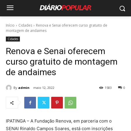
Início
Cidades
Renova e Senai oferecem curso gratuito de
montagem de andaimes
Cidades
Renova e Senai oferecem
curso gratuito de montagem
de andaimes
By
admin
maio 12, 2022
1583
0
IPATINGA – A Fundação Renova, em parceria com o
SENAI Rinaldo Campos Soares, está com inscrições