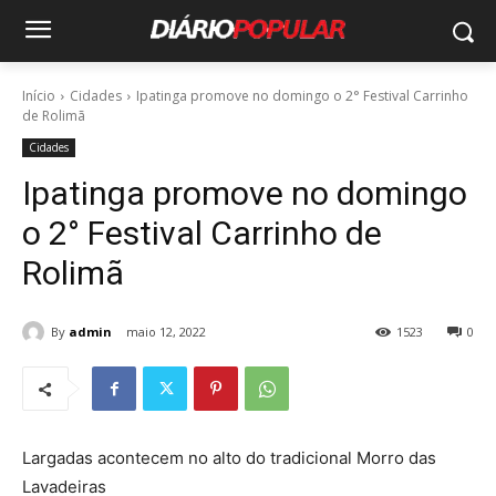
Início
Cidades
Ipatinga promove no domingo o 2° Festival Carrinho
de Rolimã
Cidades
Ipatinga promove no domingo
o 2° Festival Carrinho de
Rolimã
By
admin
maio 12, 2022
1523
0
Largadas acontecem no alto do tradicional Morro das
Lavadeiras