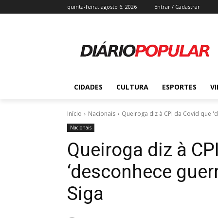
quinta-feira, agosto 6, 2026
Entrar / Cadastrar
CIDADES
CULTURA
ESPORTES
V
Início
Nacionais
Queiroga diz à CPI da Covid que 'd
Nacionais
Queiroga diz à CP
‘desconhece guerr
Siga