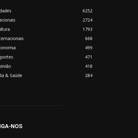
idades
6252
acionais
2724
ltura
1793
ternacionais
668
conomia
499
sportes
471
pinião
418
ida & Saúde
284
IGA-NOS