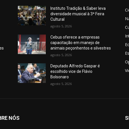
Instituto Tradição & Saber leva
C
diversidade musical à 3ª Feira
N
Cultural
agosto 5, 2026
Cu
In
Cebus oferece a empresas
capacitação em manejo de
E
res
animais peçonhentos e silvestres
E
agosto 5, 2026
O
Deputado Alfredo Gaspar é
V
escolhido vice de Flávio
Bolsonaro
agosto 5, 2026
BRE NÓS
S