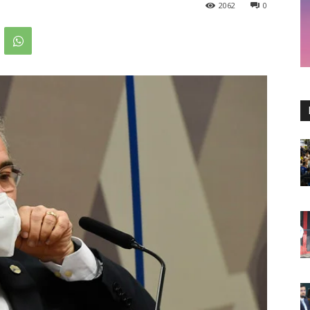
2062
0