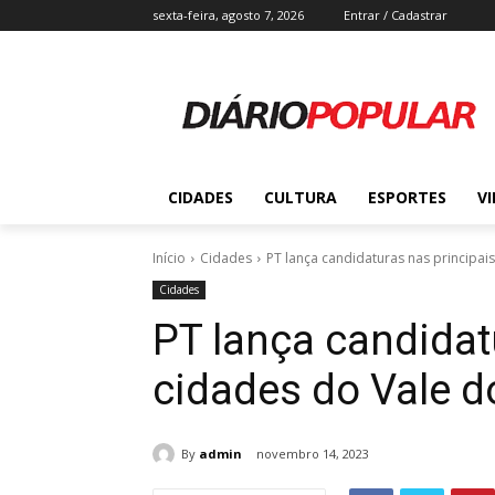
sexta-feira, agosto 7, 2026
Entrar / Cadastrar
CIDADES
CULTURA
ESPORTES
V
Início
Cidades
PT lança candidaturas nas principai
Cidades
PT lança candidat
cidades do Vale d
By
admin
novembro 14, 2023