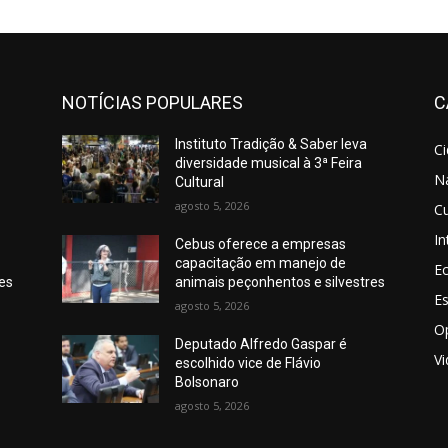
NOTÍCIAS POPULARES
C
Instituto Tradição & Saber leva
C
diversidade musical à 3ª Feira
N
Cultural
agosto 5, 2026
Cu
In
Cebus oferece a empresas
capacitação em manejo de
E
res
animais peçonhentos e silvestres
E
agosto 5, 2026
O
Deputado Alfredo Gaspar é
V
escolhido vice de Flávio
Bolsonaro
agosto 5, 2026