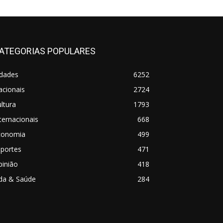
ATEGORIAS POPULARES
idades
6252
acionais
2724
ltura
1793
ternacionais
668
conomia
499
sportes
471
pinião
418
ida & Saúde
284