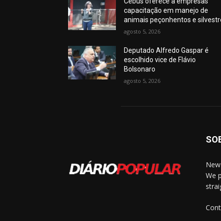
Cebus oferece a empresas
capacitação em manejo de
animais peçonhentos e silvest
agosto 5, 2026
Deputado Alfredo Gaspar é
escolhido vice de Flávio
Bolsonaro
agosto 5, 2026
SO
News
We p
stra
Cont