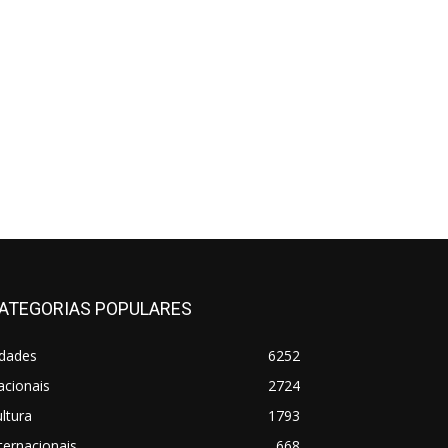
ATEGORIAS POPULARES
idades
6252
acionais
2724
ltura
1793
ternacionais
668