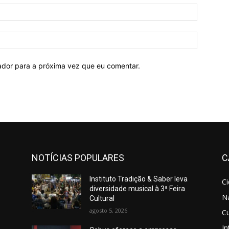
E-
mail:*
Site:
ador para a próxima vez que eu comentar.
NOTÍCIAS POPULARES
C
Instituto Tradição & Saber leva
C
diversidade musical à 3ª Feira
N
Cultural
agosto 5, 2026
Cu
In