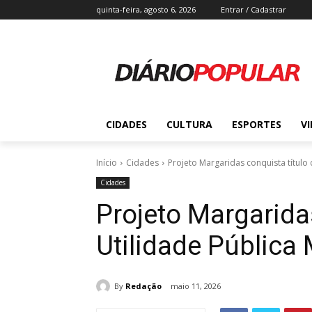
quinta-feira, agosto 6, 2026
Entrar / Cadastrar
CIDADES
CULTURA
ESPORTES
V
Início
Cidades
Projeto Margaridas conquista título 
Cidades
Projeto Margaridas
Utilidade Pública
By
Redação
maio 11, 2026