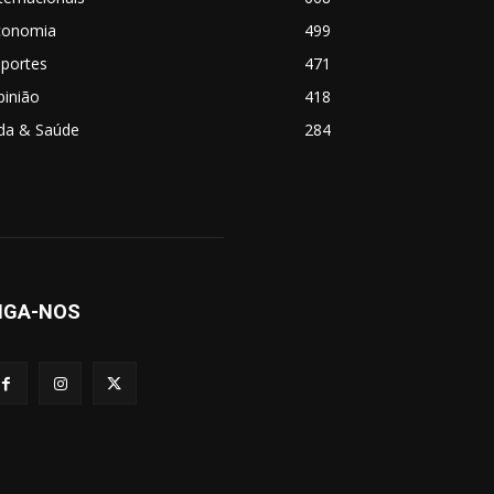
conomia
499
sportes
471
pinião
418
ida & Saúde
284
IGA-NOS