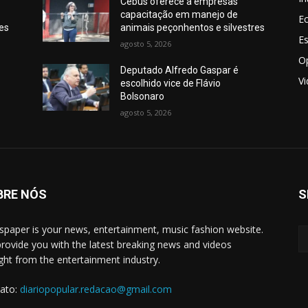
Cebus oferece a empresas
capacitação em manejo de
E
res
animais peçonhentos e silvestres
E
agosto 5, 2026
O
Deputado Alfredo Gaspar é
V
escolhido vice de Flávio
Bolsonaro
agosto 5, 2026
BRE NÓS
S
paper is your news, entertainment, music fashion website.
rovide you with the latest breaking news and videos
ight from the entertainment industry.
ato:
diariopopular.redacao@gmail.com