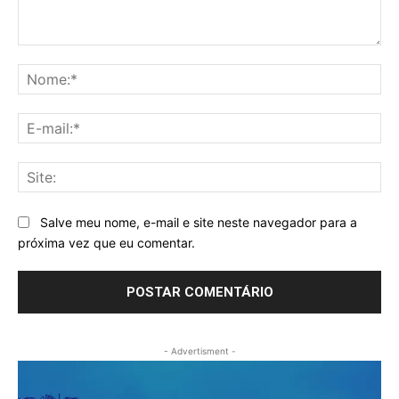
Comentário:
No
E-
mai
Sit
Salve meu nome, e-mail e site neste navegador para a
próxima vez que eu comentar.
- Advertisment -