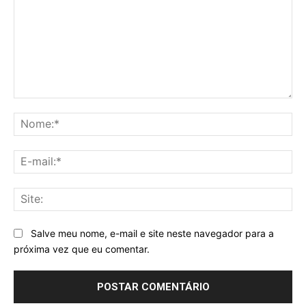
Comentário:
No
E-
mai
Sit
Salve meu nome, e-mail e site neste navegador para a
próxima vez que eu comentar.