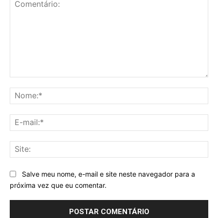
Comentário:
No
E-
mai
Sit
Salve meu nome, e-mail e site neste navegador para a
próxima vez que eu comentar.