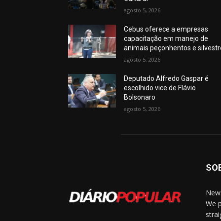
agosto 5, 2026
Cebus oferece a empresas
capacitação em manejo de
animais peçonhentos e silvest
agosto 5, 2026
Deputado Alfredo Gaspar é
escolhido vice de Flávio
Bolsonaro
agosto 5, 2026
SO
News
We p
stra