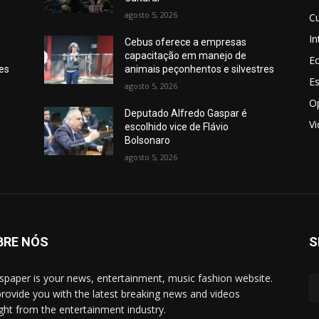
agosto 5, 2026
Cu
In
Cebus oferece a empresas
capacitação em manejo de
E
res
animais peçonhentos e silvestres
E
agosto 5, 2026
O
Deputado Alfredo Gaspar é
V
escolhido vice de Flávio
Bolsonaro
agosto 5, 2026
BRE NÓS
S
paper is your news, entertainment, music fashion website.
rovide you with the latest breaking news and videos
ight from the entertainment industry.