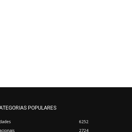
ATEGORIAS POPULARES
idades
6252
acionais
2724