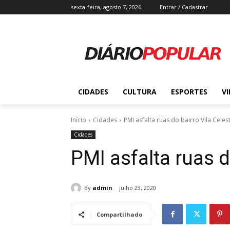
sexta-feira, agosto 7, 2026
Entrar / Cadastrar
CIDADES
CULTURA
ESPORTES
V
Início
Cidades
PMI asfalta ruas do bairro Vila Celes
Cidades
PMI asfalta ruas d
By
admin
julho 23, 2020
Compartilhado