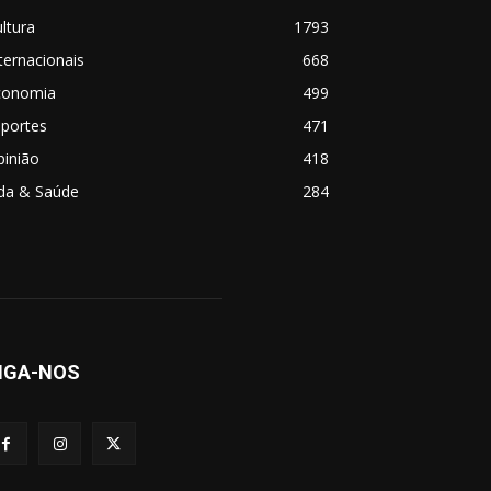
ltura
1793
ternacionais
668
conomia
499
sportes
471
pinião
418
ida & Saúde
284
IGA-NOS