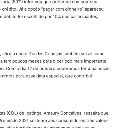
maioria (50%) informou que pretende comprar seu
 crédito. Já a opção “pagar com dinheiro” apareceu
 débito foi escolhido por 10% dos participantes,
s, afirma que o Dia das Crianças também serve como
Faltam poucos meses para o período mais importante
lino. Com o dia 12 de outubro poderemos ter uma noção
rarmos para essa data especial, que contribui
tas (CDL) de Ipatinga, Amaury Gonçalves, ressalta que
Premiado 2021 sorteará aos consumidores três vales-
as lojas participantes da campanha e dois vales-