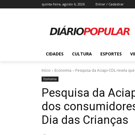
quinta-feira, agosto 6, 2026
Entrar / Cadastrar
CIDADES
CULTURA
ESPORTES
V
Início
Economia
Pesquisa da Aciapi-CDL revela qu
Economia
Pesquisa da Aciap
dos consumidores
Dia das Crianças