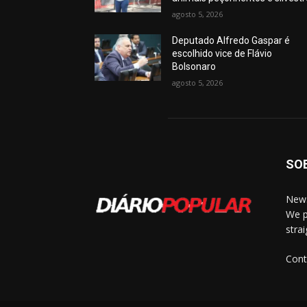
agosto 5, 2026
Deputado Alfredo Gaspar é
escolhido vice de Flávio
Bolsonaro
agosto 5, 2026
SO
News
We p
stra
Cont