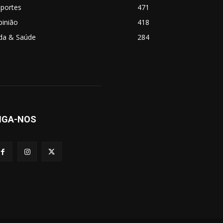
sportes
471
pinião
418
ida & Saúde
284
IGA-NOS