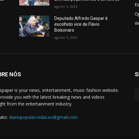
E
agosto 5, 2026
O
Deputado Alfredo Gaspar é
V
escolhido vice de Flávio
Bolsonaro
agosto 5, 2026
BRE NÓS
S
paper is your news, entertainment, music fashion website.
rovide you with the latest breaking news and videos
ight from the entertainment industry.
ato:
diariopopular.redacao@gmail.com