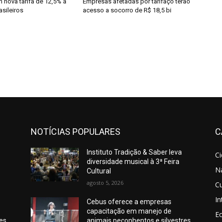
nova tarifa de 12,5% a
Empresas afetadas por tarifaço terão
sileiros
acesso a socorro de R$ 18,5 bi
NOTÍCIAS POPULARES
C
Instituto Tradição & Saber leva
C
diversidade musical à 3ª Feira
N
Cultural
agosto 5, 2026
Cu
In
Cebus oferece a empresas
capacitação em manejo de
E
res
animais peçonhentos e silvestres