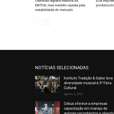
Usiminas registra melhora do
EUA impõem 
EBITDA, mas mantém cautela pela
produtos bra
instabilidade do mercado
NOTÍCIAS SELECIONADAS
Instituto Tradição & Saber leva
diversidade musical à 3ª Feira
Cultural
agosto 5, 2026
Cebus oferece a empresas
capacitação em manejo de
animais peçonhentos e silvest