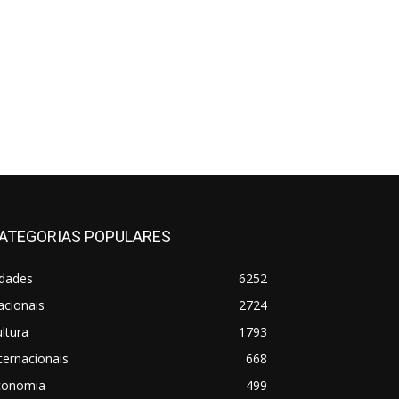
ATEGORIAS POPULARES
idades
6252
acionais
2724
ltura
1793
ternacionais
668
conomia
499