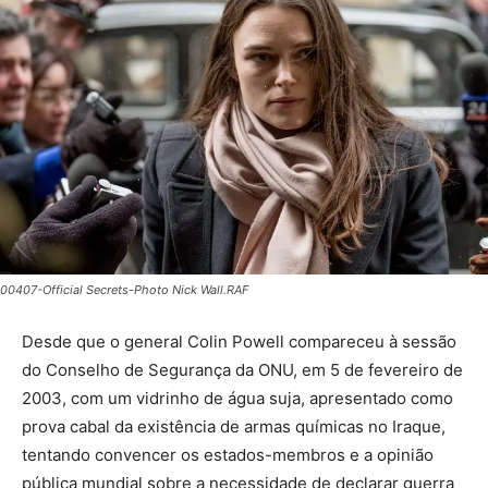
00407-Official Secrets-Photo Nick Wall.RAF
Desde que o general Colin Powell compareceu à sessão
do Conselho de Segurança da ONU, em 5 de fevereiro de
2003, com um vidrinho de água suja, apresentado como
prova cabal da existência de armas químicas no Iraque,
tentando convencer os estados-membros e a opinião
pública mundial sobre a necessidade de declarar guerra