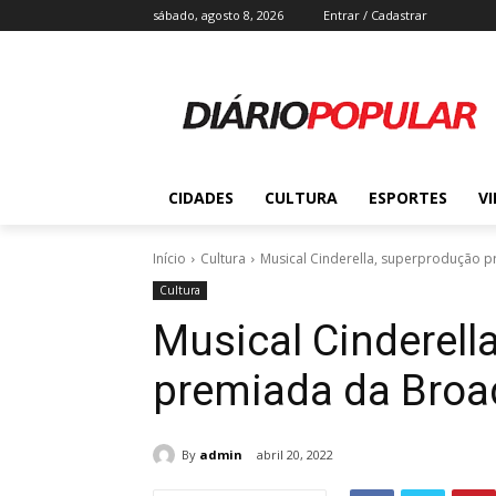
sábado, agosto 8, 2026
Entrar / Cadastrar
CIDADES
CULTURA
ESPORTES
V
Início
Cultura
Musical Cinderella, superprodução p
Cultura
Musical Cinderell
premiada da Broad
By
admin
abril 20, 2022