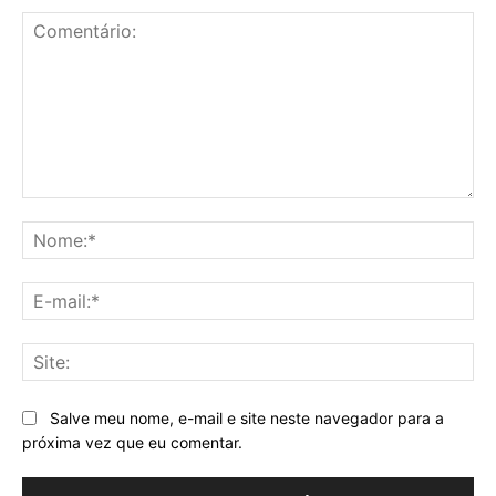
Comentário:
No
E-
mai
Sit
Salve meu nome, e-mail e site neste navegador para a
próxima vez que eu comentar.