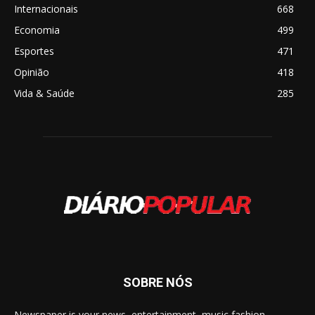
Internacionais
668
Economia
499
Esportes
471
Opinião
418
Vida & Saúde
285
SOBRE NÓS
Newspaper is your news, entertainment, music fashion