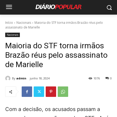
Início
Nacionais
Maioria do STF torna irmãos Brazão réus pelo
assassinato de Marielle
Nacionais
Maioria do STF torna irmãos
Brazão réus pelo assassinato
de Marielle
By
admin
junho 18, 2024
1076
0
Com a decisão, os acusados passam a