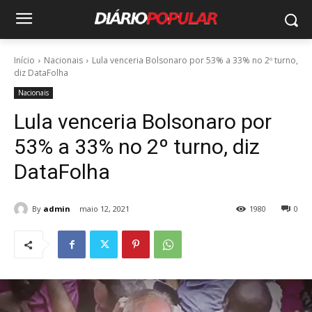
Início
Nacionais
Lula venceria Bolsonaro por 53% a 33% no 2º turno,
diz DataFolha
Nacionais
Lula venceria Bolsonaro por
53% a 33% no 2º turno, diz
DataFolha
By
admin
maio 12, 2021
1980
0