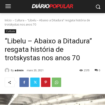
Início
Cultura
“Libelu – Abaixo a Ditadura” resgata história de
trotskystas nos anos 70
Cultura
“Libelu – Abaixo a Ditadura”
resgata história de
trotskystas nos anos 70
By
admin
maio 20, 2021
2570
0