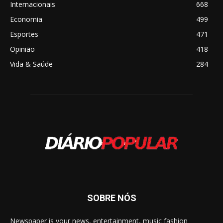
Internacionais
668
Economia
499
Esportes
471
Opinião
418
Vida & Saúde
284
SOBRE NÓS
Newspaper is your news, entertainment, music fashion