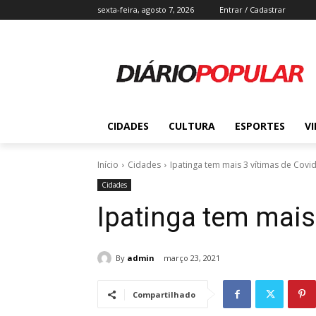
sexta-feira, agosto 7, 2026
Entrar / Cadastrar
CIDADES
CULTURA
ESPORTES
V
Início
Cidades
Ipatinga tem mais 3 vítimas de Covi
Cidades
Ipatinga tem mais
By
admin
março 23, 2021
Compartilhado