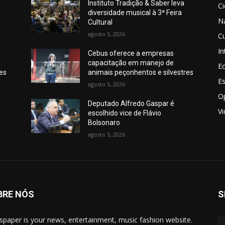
Instituto Tradição & Saber leva
C
diversidade musical à 3ª Feira
N
Cultural
agosto 5, 2026
Cu
In
Cebus oferece a empresas
capacitação em manejo de
E
res
animais peçonhentos e silvestres
E
agosto 5, 2026
O
Deputado Alfredo Gaspar é
V
escolhido vice de Flávio
Bolsonaro
agosto 5, 2026
BRE NÓS
S
paper is your news, entertainment, music fashion website.