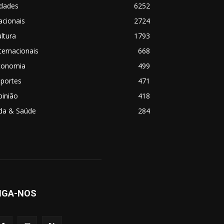
idades
6252
acionais
2724
ltura
1793
ternacionais
668
conomia
499
sportes
471
pinião
418
ida & Saúde
284
IGA-NOS